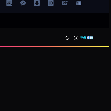
登录
注册