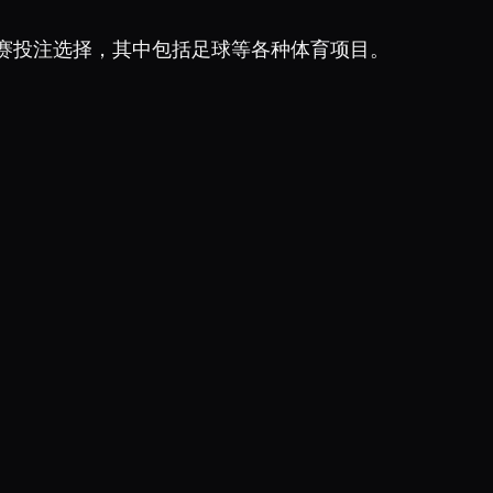
赛投注选择，其中包括足球等各种体育项目。