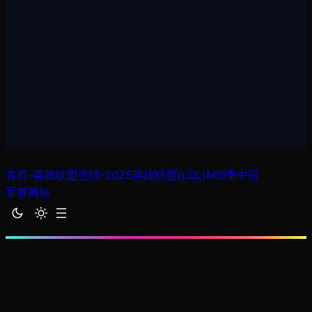
首页–英雄联盟竞猜-2025英雄联盟(LOL)MSI季中冠
军赛网站