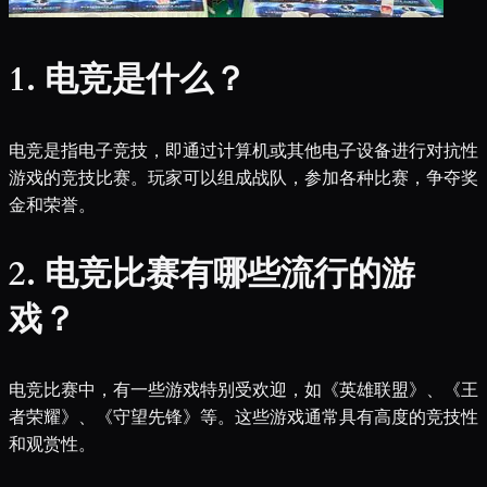
1. 电竞是什么？
电竞是指电子竞技，即通过计算机或其他电子设备进行对抗性
游戏的竞技比赛。玩家可以组成战队，参加各种比赛，争夺奖
金和荣誉。
2. 电竞比赛有哪些流行的游
戏？
电竞比赛中，有一些游戏特别受欢迎，如《英雄联盟》、《王
者荣耀》、《守望先锋》等。这些游戏通常具有高度的竞技性
和观赏性。