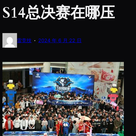
S14总决赛在哪压
·
雷竞技
2024 年 6 月 22 日