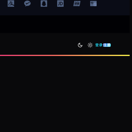
登录
注册