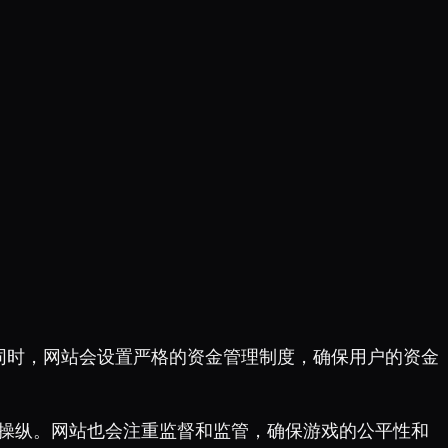
。同时，网站会设置严格的资金管理制度，确保用户的资金
的操纵。网站也会注重监督和监管，确保游戏的公平性和