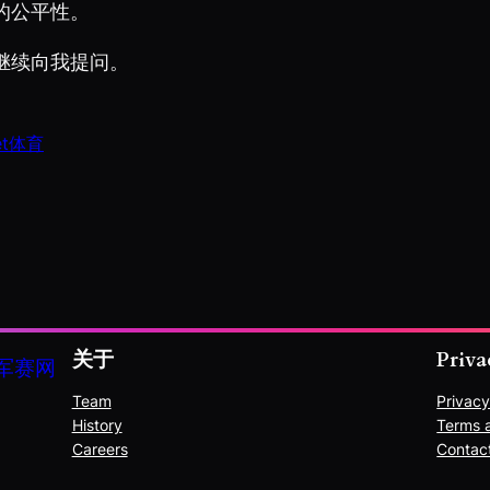
的公平性。
继续向我提问。
et体育
关于
Priva
冠军赛网
Team
Privacy
History
Terms 
Careers
Contac