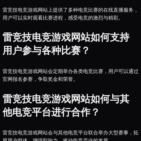
雷竞技电竞游戏网站上提供了多种电竞比赛的在线直播服务，
用户可以实时观看比赛进程，感受电竞的激烈与精彩。
雷竞技电竞游戏网站如何支持
用户参与各种比赛？
雷竞技电竞游戏网站会定期举办各类电竞比赛，用户可以通过
官网报名参赛，争取奖金和荣誉。
雷竞技电竞游戏网站如何与其
他电竞平台进行合作？
雷竞技电竞游戏网站会与其他电竞平台联合举办大型赛事，拓
展用户群体，增强影响力，推动电竞产业的发展。