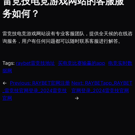
雷竞技电竞游戏网站的客服服
务如何？
雷竞技电竞游戏网站设有专业客服团队，提供全天候的在线咨
询服务，用户有任何问题都可以随时联系客服进行解答。
Tags:
raybet雷竞技地址
买电竞比赛输赢的app
电竞实时数
据网
←
Previous:
RAYBET官网注册
Next:
RAYBETapp_RAYBET
_雷竞技官网登录_2024雷竞技
官网登录_2024雷竞技官网
官网
→