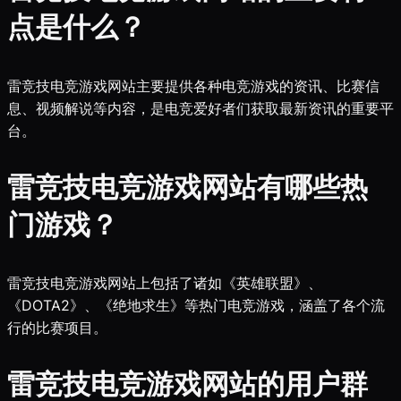
点是什么？
雷竞技电竞游戏网站主要提供各种电竞游戏的资讯、比赛信
息、视频解说等内容，是电竞爱好者们获取最新资讯的重要平
台。
雷竞技电竞游戏网站有哪些热
门游戏？
雷竞技电竞游戏网站上包括了诸如《英雄联盟》、
《DOTA2》、《绝地求生》等热门电竞游戏，涵盖了各个流
行的比赛项目。
雷竞技电竞游戏网站的用户群