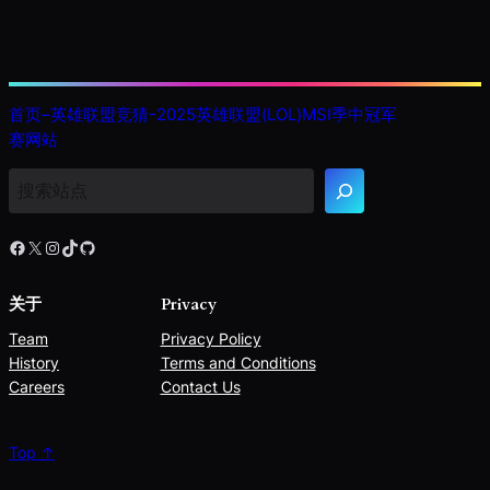
首页–英雄联盟竞猜-2025英雄联盟(LOL)MSI季中冠军
赛网站
搜
索
Facebook
X
Instagram
TikTok
GitHub
关于
Privacy
Team
Privacy Policy
History
Terms and Conditions
Careers
Contact Us
Top ↑