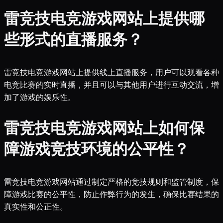
雷竞技电竞游戏网站上提供哪
些形式的直播服务？
雷竞技电竞游戏网站上提供线上直播服务，用户可以观看各种
电竞比赛的实时直播，并且可以与其他用户进行互动交流，增
加了游戏的娱乐性。
雷竞技电竞游戏网站上如何保
障游戏竞技环境的公平性？
雷竞技电竞游戏网站通过制定严格的竞技规则和监管制度，保
障游戏比赛的公平性，防止作弊行为的发生，确保比赛结果的
真实性和公正性。