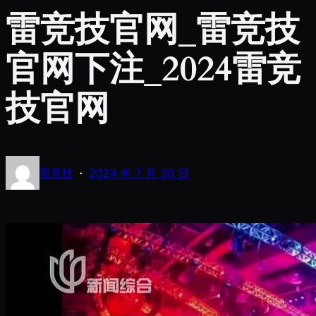
雷竞技官网_雷竞技
官网下注_2024雷竞
技官网
·
雷竞技
2024 年 7 月 30 日