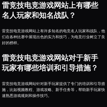
雷竞技电竞游戏网站上有哪些
名人玩家和知名战队？
雷竞技电竞游戏网站上有许多知名的电竞名人玩家和战队，他
们在各种比赛中展现出色的实力和技巧，为电竞行业树立了良
好的榜样。
雷竞技电竞游戏网站对于新手
玩家有哪些培训和引导措施？
雷竞技电竞游戏网站针对新手玩家提供了专门的培训和引导措
施，比如视频教程、游戏攻略、新手任务等，帮助新手玩家快
速熟悉游戏规则和操作技巧。