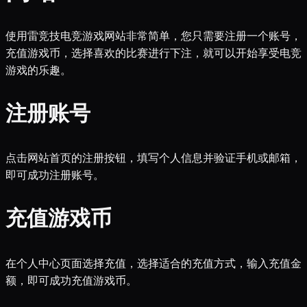
使用雷竞技电竞游戏网站非常简单，您只需要注册一个账号，
充值游戏币，选择喜欢的比赛进行下注，就可以开始享受电竞
游戏的乐趣。
注册账号
点击网站首页的注册按钮，填写个人信息并验证手机或邮箱，
即可成功注册账号。
充值游戏币
在个人中心页面选择充值，选择适合的充值方式，输入充值金
额，即可成功充值游戏币。