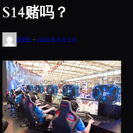
S14赌吗？
·
雷竞技
2024 年 9 月 5 日