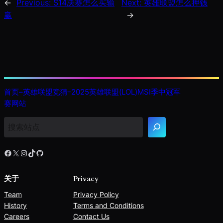
←
Previous:
S14决赛怎么买输
Next:
英雄联盟怎么押钱
赢
→
首页–英雄联盟竞猜-2025英雄联盟(LOL)MSI季中冠军
赛网站
搜
索
Facebook
X
Instagram
TikTok
GitHub
关于
Privacy
Team
Privacy Policy
History
Terms and Conditions
Careers
Contact Us