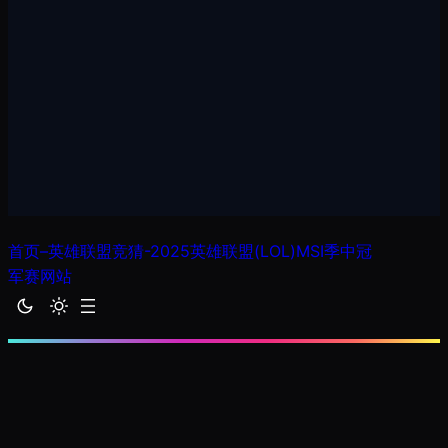
首页–英雄联盟竞猜-2025英雄联盟(LOL)MSI季中冠
军赛网站