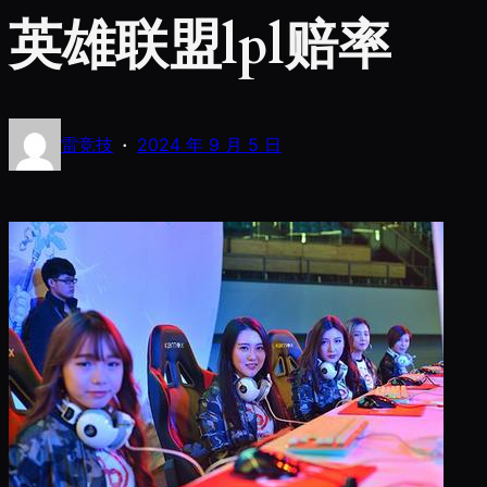
英雄联盟lpl赔率
·
雷竞技
2024 年 9 月 5 日