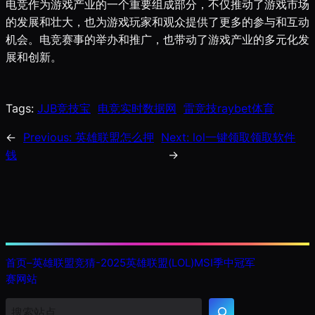
电竞作为游戏产业的一个重要组成部分，不仅推动了游戏市场
的发展和壮大，也为游戏玩家和观众提供了更多的参与和互动
机会。电竞赛事的举办和推广，也带动了游戏产业的多元化发
展和创新。
Tags:
JJB竞技宝
电竞实时数据网
雷竞技raybet体育
←
Previous:
英雄联盟怎么押
Next:
lol一键领取领取软件
钱
→
首页–英雄联盟竞猜-2025英雄联盟(LOL)MSI季中冠军
赛网站
搜
索