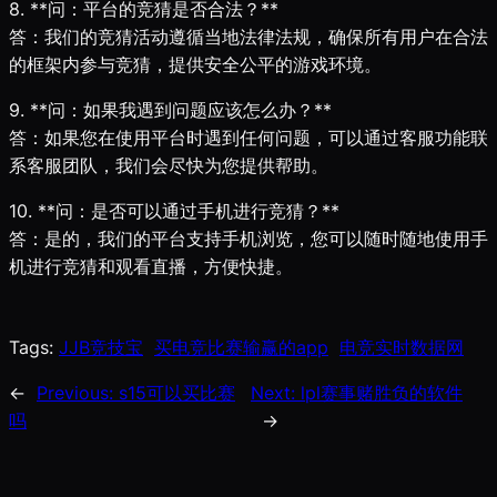
8. **问：平台的竞猜是否合法？**
答：我们的竞猜活动遵循当地法律法规，确保所有用户在合法
的框架内参与竞猜，提供安全公平的游戏环境。
9. **问：如果我遇到问题应该怎么办？**
答：如果您在使用平台时遇到任何问题，可以通过客服功能联
系客服团队，我们会尽快为您提供帮助。
10. **问：是否可以通过手机进行竞猜？**
答：是的，我们的平台支持手机浏览，您可以随时随地使用手
机进行竞猜和观看直播，方便快捷。
Tags:
JJB竞技宝
买电竞比赛输赢的app
电竞实时数据网
←
Previous:
s15可以买比赛
Next:
lpl赛事赌胜负的软件
吗
→