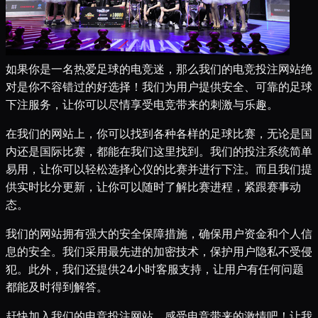
如果你是一名热爱足球的电竞迷，那么我们的电竞投注网站绝
对是你不容错过的好选择！我们为用户提供安全、可靠的足球
下注服务，让你可以尽情享受电竞带来的刺激与乐趣。
在我们的网站上，你可以找到各种各样的足球比赛，无论是国
内还是国际比赛，都能在我们这里找到。我们的投注系统简单
易用，让你可以轻松选择心仪的比赛并进行下注。而且我们提
供实时比分更新，让你可以随时了解比赛进程，紧跟赛事动
态。
我们的网站拥有强大的安全保障措施，确保用户资金和个人信
息的安全。我们采用最先进的加密技术，保护用户隐私不受侵
犯。此外，我们还提供24小时客服支持，让用户有任何问题
都能及时得到解答。
赶快加入我们的电竞投注网站，感受电竞带来的激情吧！让我