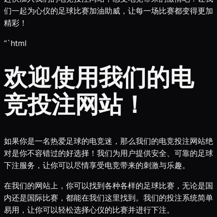
们一起为心仪的足球比赛加油助威，让每一场比赛都变得更加
精彩！
“`html
欢迎使用我们的电
竞投注网站！
如果你是一名热爱足球的电竞迷，那么我们的电竞投注网站绝
对是你不容错过的好选择！我们为用户提供安全、可靠的足球
下注服务，让你可以尽情享受电竞带来的刺激与乐趣。
在我们的网站上，你可以找到各种各样的足球比赛，无论是国
内还是国际比赛，都能在我们这里找到。我们的投注系统简单
易用，让你可以轻松选择心仪的比赛并进行下注。