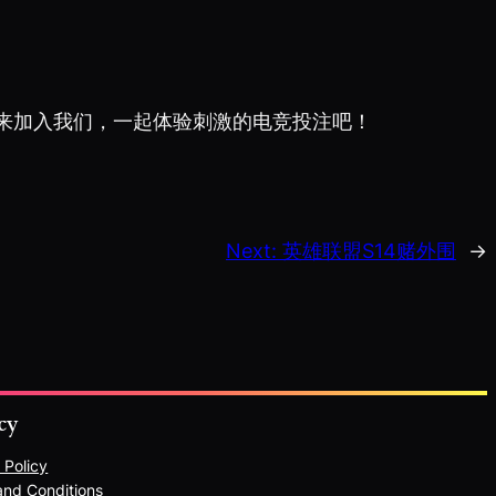
来加入我们，一起体验刺激的电竞投注吧！
Next:
英雄联盟S14赌外围
→
cy
 Policy
and Conditions