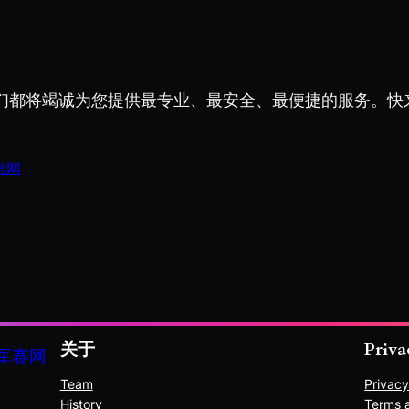
。
们都将竭诚为您提供最专业、最安全、最便捷的服务。快
据网
关于
Priva
冠军赛网
Team
Privacy
History
Terms 