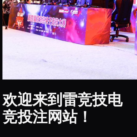
欢迎来到雷竞技电
竞投注网站！