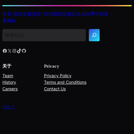
首页–英雄联盟竞猜-2025英雄联盟(LOL)MSI季中冠军
赛网站
搜
索
Facebook
X
Instagram
TikTok
GitHub
关于
Privacy
Team
Privacy Policy
History
Terms and Conditions
Careers
Contact Us
Top ↑