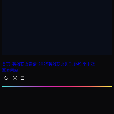
首页–英雄联盟竞猜-2025英雄联盟(LOL)MSI季中冠
军赛网站