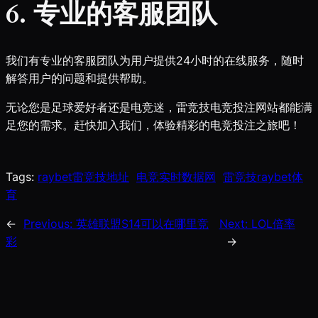
6. 专业的客服团队
我们有专业的客服团队为用户提供24小时的在线服务，随时
解答用户的问题和提供帮助。
无论您是足球爱好者还是电竞迷，雷竞技电竞投注网站都能满
足您的需求。赶快加入我们，体验精彩的电竞投注之旅吧！
Tags:
raybet雷竞技地址
电竞实时数据网
雷竞技raybet体
育
←
Previous:
英雄联盟S14可以在哪里竞
Next:
LOL倍率
彩
→