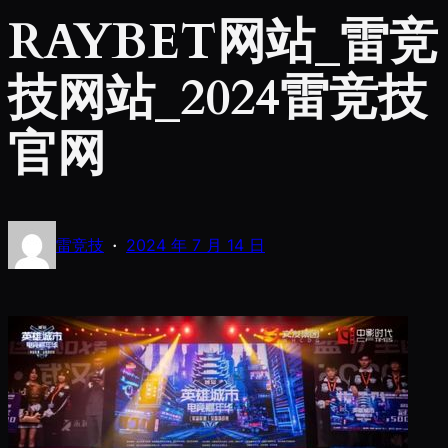
RAYBET网站_雷竞
技网站_2024雷竞技
官网
·
雷竞技
2024 年 7 月 14 日