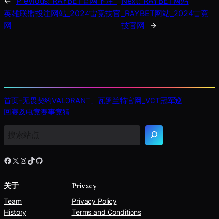
←
Previous:
RAYBET官网下注_
Next:
RAYBET网站
英雄联盟投注网站_2024雷竞技官
_RAYBET网站_2024雷竞
网
技官网
→
首页–无畏契约VALORANT、瓦罗兰特官网_VCT冠军巡
回赛及电竞赛事竞猜
搜
索
Facebook
X
Instagram
TikTok
GitHub
关于
Privacy
Team
Privacy Policy
History
Terms and Conditions