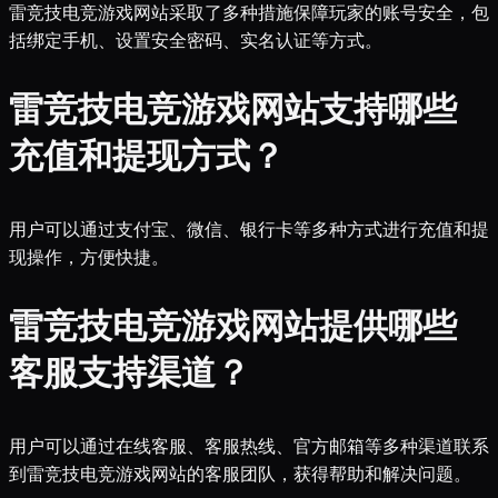
雷竞技电竞游戏网站采取了多种措施保障玩家的账号安全，包
括绑定手机、设置安全密码、实名认证等方式。
雷竞技电竞游戏网站支持哪些
充值和提现方式？
用户可以通过支付宝、微信、银行卡等多种方式进行充值和提
现操作，方便快捷。
雷竞技电竞游戏网站提供哪些
客服支持渠道？
用户可以通过在线客服、客服热线、官方邮箱等多种渠道联系
到雷竞技电竞游戏网站的客服团队，获得帮助和解决问题。