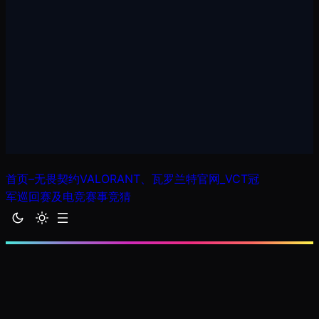
首页–无畏契约VALORANT、瓦罗兰特官网_VCT冠
军巡回赛及电竞赛事竞猜