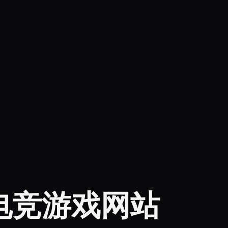
电竞游戏网站