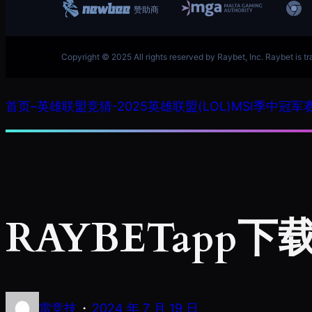
跳
首页–英雄联盟竞猜-2025英雄联盟(LOL)MSI季中冠军
至
内
容
RAYBETapp下
·
雷竞技
2024 年 7 月 19 日