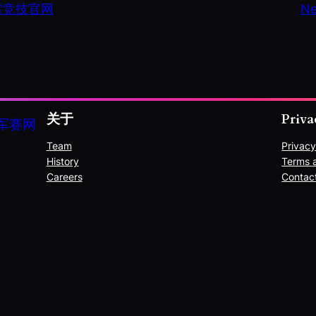
4雷竞技官网
Ne
关于
Priva
冠军赛网
Team
Privacy
History
Terms 
Careers
Contac