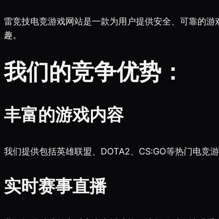
雷竞技电竞游戏网站是一款为用户提供安全、可靠的游
趣。
我们的竞争优势：
丰富的游戏内容
我们提供包括英雄联盟、DOTA2、CS:GO等热门电
实时赛事直播