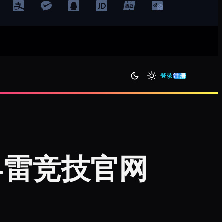
登录
注册
024雷竞技官网