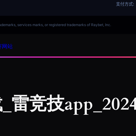
赛网站
载_雷竞技app_2