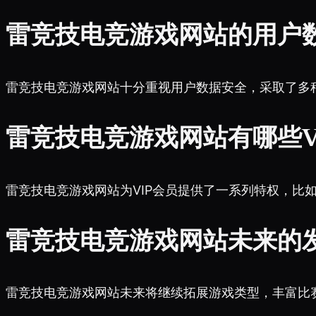
雷竞技电竞游戏网站的用户
雷竞技电竞游戏网站十分重视用户数据安全，采取了多
雷竞技电竞游戏网站有哪些V
雷竞技电竞游戏网站为VIP会员提供了一系列特权，比
雷竞技电竞游戏网站未来的
雷竞技电竞游戏网站未来将继续拓展游戏类型，丰富比