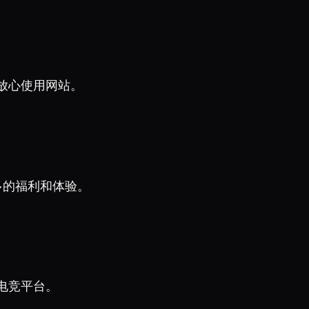
放心使用网站。
多的福利和体验。
电竞平台。