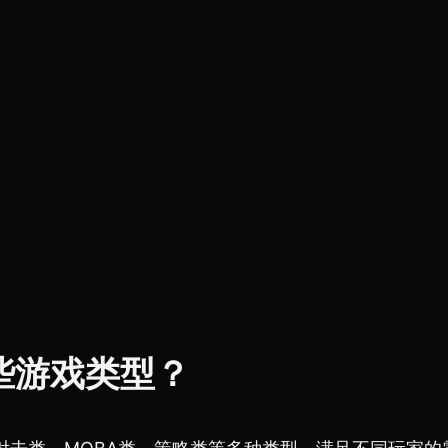
些游戏类型？