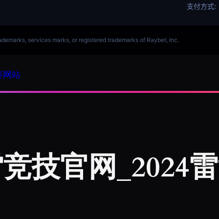
赛网站
雷竞技官网_2024