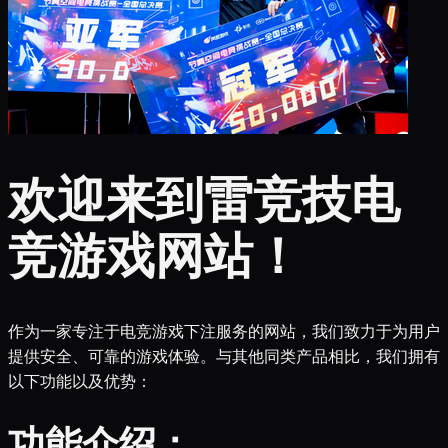
欢迎来到雷竞技电
竞游戏网站！
作为一家专注于电竞游戏下注服务的网站，我们致力于为用户
提供安全、可靠的游戏体验。与其他同类产品相比，我们拥有
以下功能以及优势：
功能介绍：