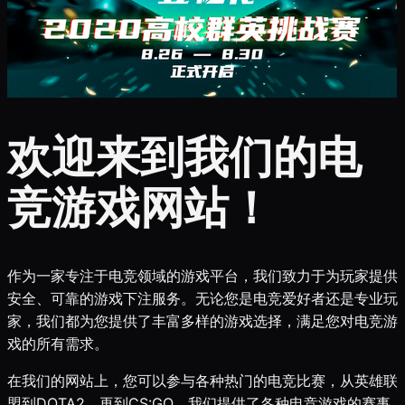
欢迎来到我们的电
竞游戏网站！
作为一家专注于电竞领域的游戏平台，我们致力于为玩家提供
安全、可靠的游戏下注服务。无论您是电竞爱好者还是专业玩
家，我们都为您提供了丰富多样的游戏选择，满足您对电竞游
戏的所有需求。
在我们的网站上，您可以参与各种热门的电竞比赛，从英雄联
盟到DOTA2，再到CS:GO，我们提供了各种电竞游戏的赛事