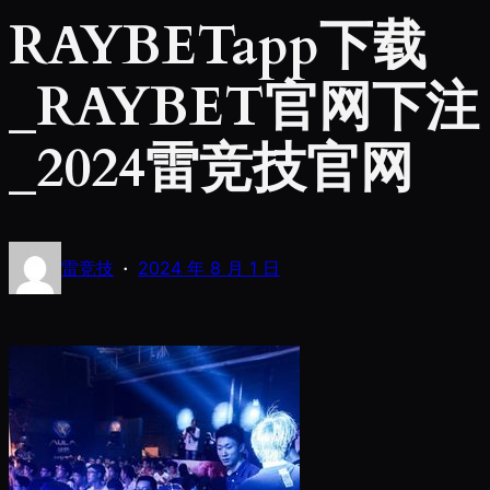
RAYBETapp下载
_RAYBET官网下注
_2024雷竞技官网
·
雷竞技
2024 年 8 月 1 日