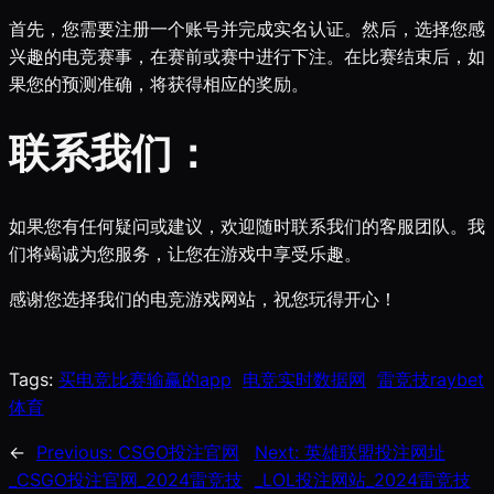
首先，您需要注册一个账号并完成实名认证。然后，选择您感
兴趣的电竞赛事，在赛前或赛中进行下注。在比赛结束后，如
果您的预测准确，将获得相应的奖励。
联系我们：
如果您有任何疑问或建议，欢迎随时联系我们的客服团队。我
们将竭诚为您服务，让您在游戏中享受乐趣。
感谢您选择我们的电竞游戏网站，祝您玩得开心！
Tags:
买电竞比赛输赢的app
电竞实时数据网
雷竞技raybet
体育
←
Previous:
CSGO投注官网
Next:
英雄联盟投注网址
_CSGO投注官网_2024雷竞技
_LOL投注网站_2024雷竞技