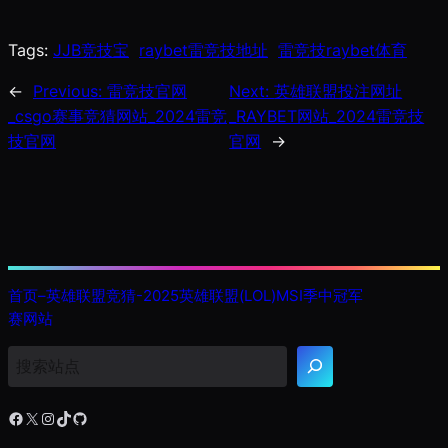
Tags:
JJB竞技宝
raybet雷竞技地址
雷竞技raybet体育
←
Previous:
雷竞技官网
Next:
英雄联盟投注网址
_csgo赛事竞猜网站_2024雷竞
_RAYBET网站_2024雷竞技
技官网
官网
→
首页–英雄联盟竞猜-2025英雄联盟(LOL)MSI季中冠军
赛网站
搜
索
Facebook
X
Instagram
TikTok
GitHub