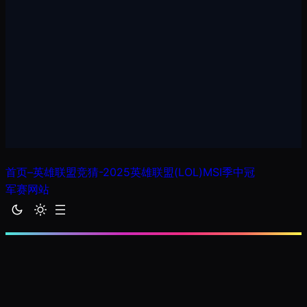
首页–英雄联盟竞猜-2025英雄联盟(LOL)MSI季中冠
军赛网站